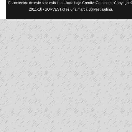
El contenido de este sitio está licenciado bajo CreativeCommons. Copyright 
2011-16 / SORVEST.cl es una marca Sørvest sailing.