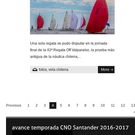
Una sola regata se pudo disputar en la jornada
final de la 42ª Regata Off Valparaíso, la prueba más
antigua de la náutica chilena,...
fotos
,
vela chilena
More
Previous
1
2
3
4
5
6
7
8
9
10
11
12
1