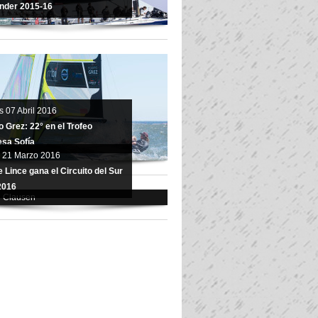
nder 2015-16
s 07 Abril 2016
 Grez: 22° en el Trofeo
esa Sofía
 21 Marzo 2016
 Lince gana el Circuito del Sur
2016