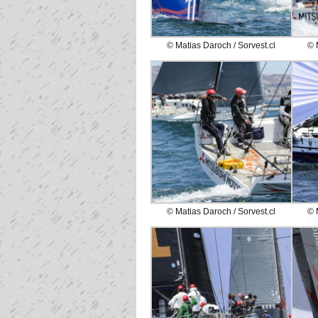
© Matias Daroch / Sorvest.cl
© 
© Matias Daroch / Sorvest.cl
© 