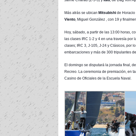
Jaime Charad (2-5-3) y
Itaú
, de Dag Von Ap
Más atrás se ubican
Mitsubishi
de Horacio 
Viento
, Miguel González , con 19 y finalme
Hoy, sábado, a partir de las 13:00 horas, 
las clases IRC 1-2 y 4 en una travesía por 
clases; IRC 3, J-105, J-24 y Clásicos, por
embarcaciones y más de 300 tripulantes de
El domingo se disputará la jornada final, d
Recreo. La ceremonia de premiación, en ta
Casino de Oficiales de la Escuela Naval.