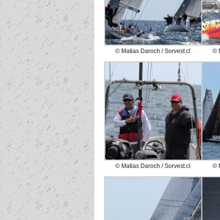
© Matias Daroch / Sorvest.cl
© 
© Matias Daroch / Sorvest.cl
© 