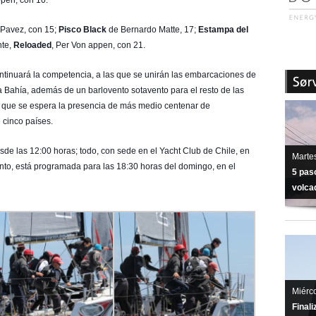
pen, con 10.
Pavez, con 15;
Pisco Black
de Bernardo Matte, 17;
Estampa del
nte,
Reloaded
, Per Von appen, con 21.
continuará la competencia, a las que se unirán las embarcaciones de
la Bahía, además de un barlovento sotavento para el resto de las
 lo que se espera la presencia de más medio centenar de
 cinco países.
esde las 12:00 horas; todo, con sede en el Yacht Club de Chile, en
Martes
nto, está programada para las 18:30 horas del domingo, en el
5 pas
volcad
Miérco
Final