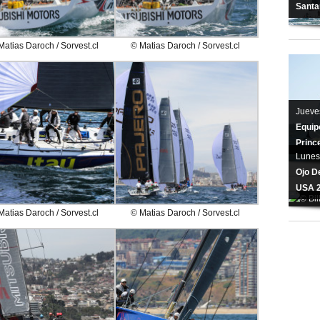
Santa
Matias Daroch / Sorvest.cl
© Matias Daroch / Sorvest.cl
Jueve
Equipo
Princ
Lunes
Ojo De
USA 
Matias Daroch / Sorvest.cl
© Matias Daroch / Sorvest.cl