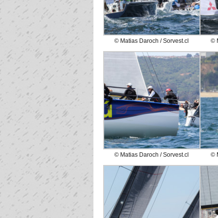
© Matias Daroch / Sorvest.cl
© 
© Matias Daroch / Sorvest.cl
© 