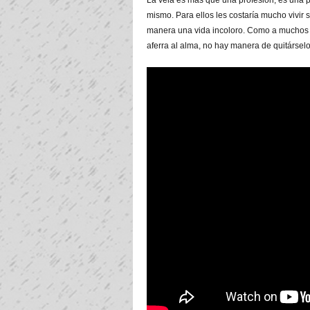
La vela es más que una profesión, es una p
mismo. Para ellos les costaría mucho vivir s
manera una vida incoloro. Como a muchos q
aferra al alma, no hay manera de quitárselo