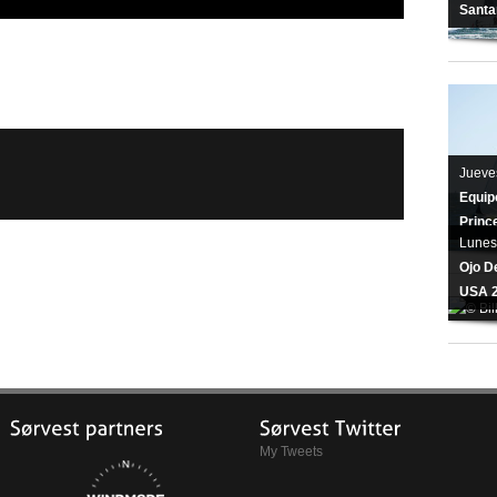
Santa
Jueve
Equipo
Princ
Lunes
Ojo De
USA 
My Tweets