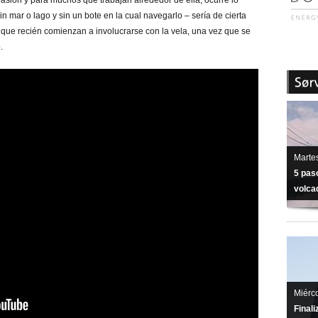
asión y para muchos que trabajan alrededor de ella, ocurre lo
in mar o lago y sin un bote en la cual navegarlo – sería de cierta
ue recién comienzan a involucrarse con la vela, una vez que se
.
Martes
5 pas
volcad
Miérco
Final