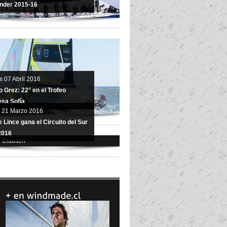
nder 2015-16
s 07 Abril 2016
 Grez: 22° en el Trofeo
esa Sofía
 21 Marzo 2016
 Lince gana el Circuito del Sur
2016