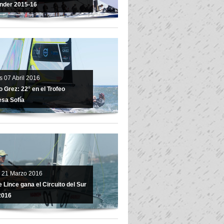
nder 2015-16
s 07 Abril 2016
 Grez: 22° en el Trofeo
esa Sofía
 21 Marzo 2016
 Lince gana el Circuito del Sur
2016