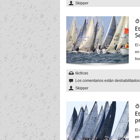
Skipper
El
en
bue
tácticas
Los comentarios están deshabilitado
Skipper
El
en