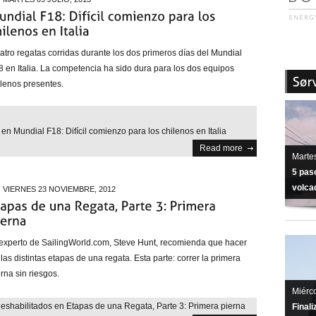
atro regatas corridas durante los dos primeros días del Mundial
8 en Italia. La competencia ha sido dura para los dos equipos
ilenos presentes.
s
en Mundial F18: Difícil comienzo para los chilenos en Italia
Read more
Martes
5 pas
volcad
VIERNES 23 NOVIEMBRE, 2012
 experto de SailingWorld.com, Steve Hunt, recomienda que hacer
las distintas etapas de una regata. Esta parte: correr la primera
rna sin riesgos.
Miérco
deshabilitados
en Etapas de una Regata, Parte 3: Primera pierna
Final