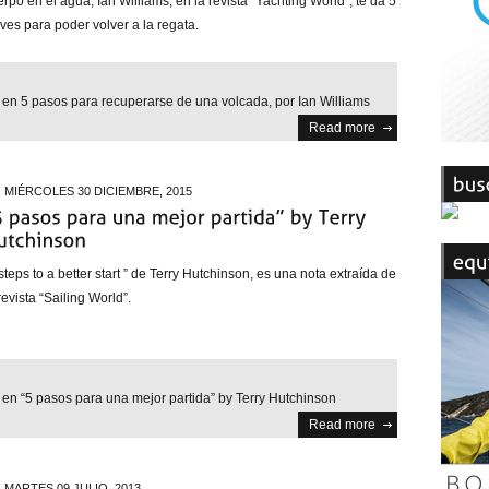
rpo en el agua; Ian Williams, en la revista “Yachting World”, te da 5
aves para poder volver a la regata.
s
en 5 pasos para recuperarse de una volcada, por Ian Williams
Read more
MIÉRCOLES 30 DICIEMBRE, 2015
steps to a better start ” de Terry Hutchinson, es una nota extraída de
revista “Sailing World”.
s
en “5 pasos para una mejor partida” by Terry Hutchinson
Read more
MARTES 09 JULIO, 2013