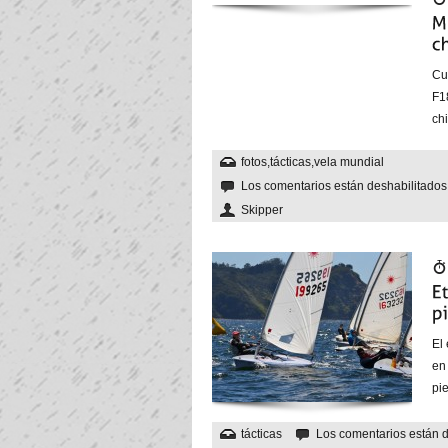
Cu
F1
ch
fotos
,
tácticas
,
vela mundial
Los comentarios están deshabilitado
Skipper
El
en 
pie
tácticas
Los comentarios están 