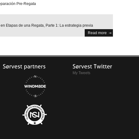
eparación Pre-Regata
s
en Etapas de una Regata, Parte 1: La estrategia previa
Read more
My Tweets