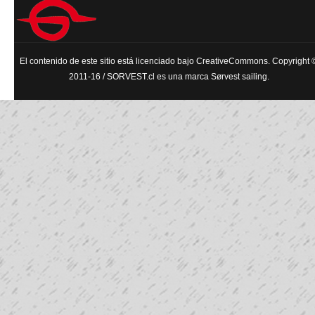
El contenido de este sitio está licenciado bajo CreativeCommons. Copyright 
2011-16 / SORVEST.cl es una marca Sørvest sailing.