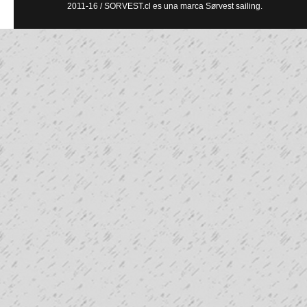
2011-16 / SORVEST.cl es una marca Sørvest sailing.